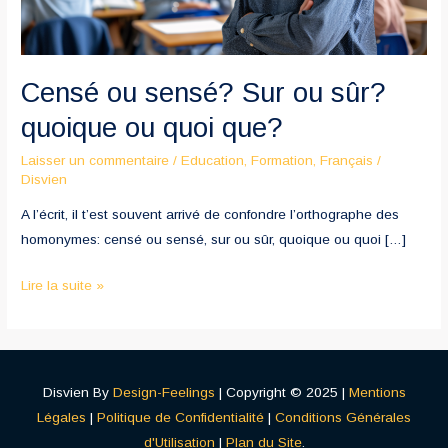
quoi
que?
Censé ou sensé? Sur ou sûr?
quoique ou quoi que?
Laisser un commentaire
/
Education
,
Formation
,
Français
/
Disvien
A l’écrit, il t’est souvent arrivé de confondre l’orthographe des
homonymes: censé ou sensé, sur ou sûr, quoique ou quoi […]
Lire la suite »
Disvien By
Design-Feelings
| Copyright © 2025 |
Mentions
Légales
|
Politique de Confidentialité
|
Conditions Générales
d'Utilisation
|
Plan du Site
.