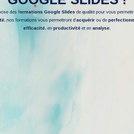
pose des f
ormations Google Slides
de qualité pour vous permett
té
, nos formations vous permettront d’
acquérir
ou de
perfection
efficacité
, en
productivité
et en
analyse
.